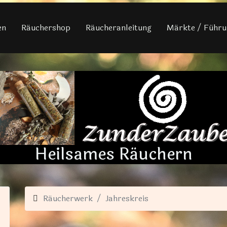
en
Räuchershop
Räucheranleitung
Märkte / Führu
Heilsames Räuchern
Räucherwerk
Jahreskreis