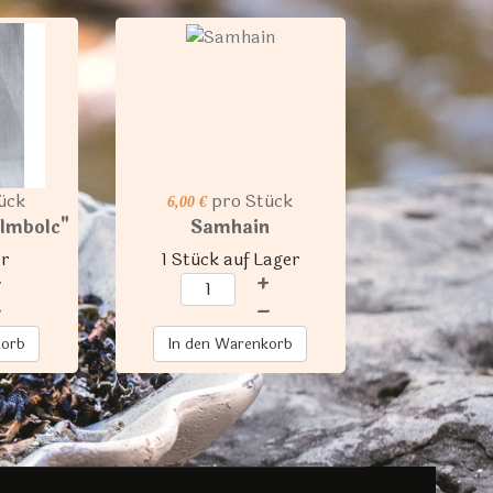
ück
pro Stück
6,00 €
"Imbolc"
Samhain
ar
1 Stück auf Lager
+
+
–
–
korb
In den Warenkorb