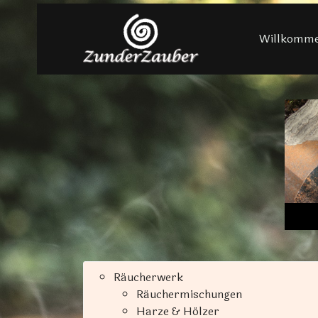
Willkomm
Räucherwerk
Räuchermischungen
Harze & Hölzer